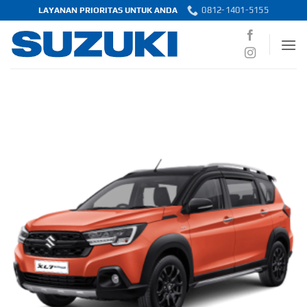
Skip
0812-1401-5155
LAYANAN PRIORITAS UNTUK ANDA
to
content