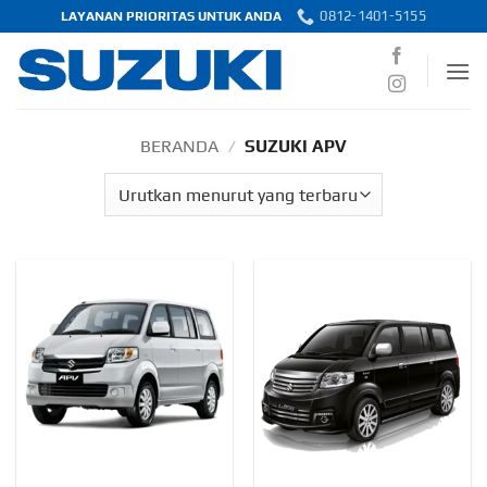
Skip
0812-1401-5155
LAYANAN PRIORITAS UNTUK ANDA
to
content
BERANDA
/
SUZUKI APV