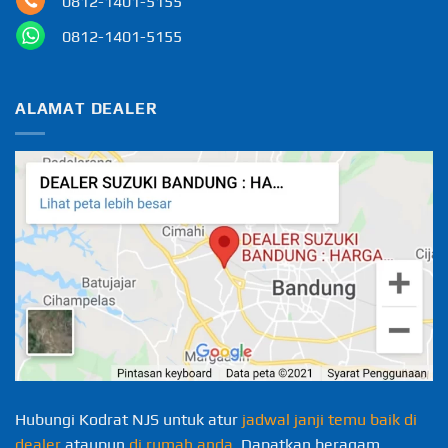
0812-1401-5155
0812-1401-5155
ALAMAT DEALER
Hubungi Kodrat NJS untuk atur
jadwal janji temu baik di
dealer
ataupun
di rumah anda.
Dapatkan beragam