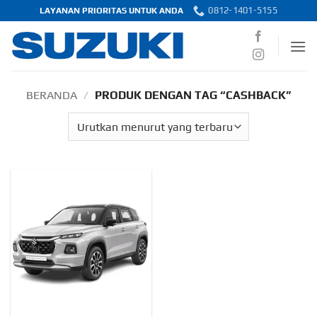
Skip
0812-1401-5155
LAYANAN PRIORITAS UNTUK ANDA
to
content
BERANDA
/
PRODUK DENGAN TAG “CASHBACK”