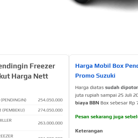
endingin Freezer
Harga Mobil Box Pend
ikut Harga Nett
Promo Suzuki
Harga diatas
sudah dipoto
juta rupiah sampai 25 Juli 
 (PENDINGIN)
254.050.000
biaya BBN
Box sebesar Rp 
R (PEMBEKU)
274.050.000
Pesan sekarang juga sebe
HILLER
263.000.000
Keterangan
REEZER