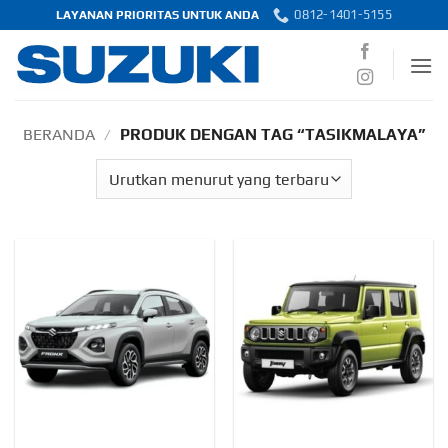
Skip
0812-1401-5155
LAYANAN PRIORITAS UNTUK ANDA
to
content
BERANDA
/
PRODUK DENGAN TAG “TASIKMALAYA”