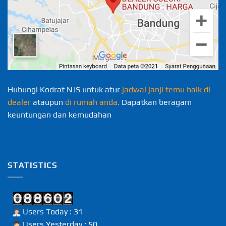
Hubungi Kodrat NJS untuk atur
jadwal janji temu baik di
dealer
ataupun
di rumah anda.
Dapatkan beragam
keuntungan dan kemudahan
STATISTICS
Users Today : 31
Users Yesterday : 50