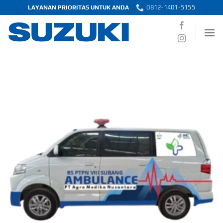
Skip
0812-1401-5155
LAYANAN PRIORITAS UNTUK ANDA
to
content